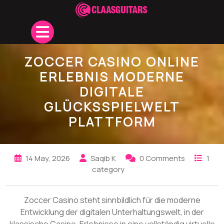
Skip
to
Open
content
Button
ZOCCER CASINO ONLINE
ERLEBNIS MODERNE
DIGITALE
GLÜCKSSPIELWELT
PLATTFORM
14 May, 2026
Saqib K
0 Comments
1
category
Zoccer Casino steht sinnbildlich für die moderne
Entwicklung der digitalen Unterhaltungswelt, in der
klassische Casino-Erlebnisse in eine vollständig virtuelle