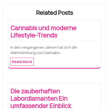
Related Posts
Cannabis und moderne
Lifestyle-Trends
In den vergangenen Jahren hat sich die
Wahrnehmung von Cannabis…
Read More
Die zauberhaften
Labordiamanten Ein
umfassender Einblick