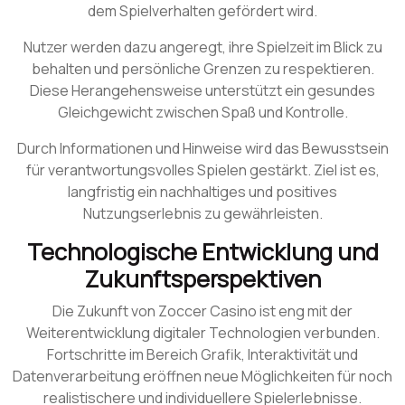
dem Spielverhalten gefördert wird.
Nutzer werden dazu angeregt, ihre Spielzeit im Blick zu
behalten und persönliche Grenzen zu respektieren.
Diese Herangehensweise unterstützt ein gesundes
Gleichgewicht zwischen Spaß und Kontrolle.
Durch Informationen und Hinweise wird das Bewusstsein
für verantwortungsvolles Spielen gestärkt. Ziel ist es,
langfristig ein nachhaltiges und positives
Nutzungserlebnis zu gewährleisten.
Technologische Entwicklung und
Zukunftsperspektiven
Die Zukunft von Zoccer Casino ist eng mit der
Weiterentwicklung digitaler Technologien verbunden.
Fortschritte im Bereich Grafik, Interaktivität und
Datenverarbeitung eröffnen neue Möglichkeiten für noch
realistischere und individuellere Spielerlebnisse.