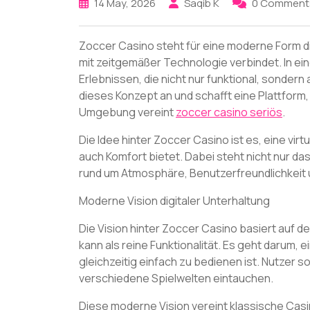
14 May, 2026
Saqib K
0 Comment
Zoccer Casino steht für eine moderne Form dig
mit zeitgemäßer Technologie verbindet. In ei
Erlebnissen, die nicht nur funktional, sonder
dieses Konzept an und schafft eine Plattform, 
Umgebung vereint
zoccer casino seriös
.
Die Idee hinter Zoccer Casino ist es, eine vir
auch Komfort bietet. Dabei steht nicht nur da
rund um Atmosphäre, Benutzerfreundlichkeit u
Moderne Vision digitaler Unterhaltung
Die Vision hinter Zoccer Casino basiert auf de
kann als reine Funktionalität. Es geht darum
gleichzeitig einfach zu bedienen ist. Nutzer s
verschiedene Spielwelten eintauchen.
Diese moderne Vision vereint klassische Casi