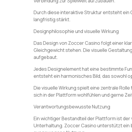
Verbindung zur Spielwelt aufzubauen.
Durch diese interaktive Struktur entsteht ein
langfristig stärkt.
Designphilosophie und visuelle Wirkung
Das Design von Zoccer Casino folgt einer klare
Gleichgewicht stehen. Die visuelle Gestaltun
aufgebaut.
Jedes Designelement hat eine bestimmte Funk
entsteht ein harmonisches Bild, das sowohl o
Die visuelle Wirkung spielt eine zentrale Rolle
sich in der Plattform wohlfühlen und gerne Zei
Verantwortungsbewusste Nutzung
Ein wichtiger Bestandteil der Plattform ist de
Unterhaltung. Zoccer Casino unterstützt ein