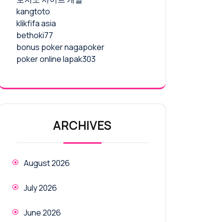
kangtoto
klikfifa asia
bethoki77
bonus poker nagapoker
poker online lapak303
ARCHIVES
August 2026
July 2026
June 2026