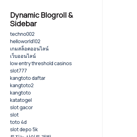
Dynamic Blogroll &
Sidebar
techno002
helloworld102
เกมสล็อตออนไลน์
เว็บออนไลน์
low entry threshold casinos
slot777
kangtoto daftar
kangtoto2
kangtoto
katatogel
slot gacor
slot
toto 4d
slot depo 5k
토지노 사이트 개발