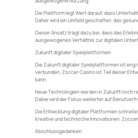
ausgewogene Nutzung.
Die Plattform legt Wert darauf, dass Unterhalt
Daher wird ein Umfeld geschaffen, das gesun
Dieser Ansatz trägt dazu bei, dass das Erlebnis
ausgewogenes Verhältnis zur digitalen Unter
Zukunft digitaler Spielplattformen
Die Zukunft digitaler Spielplattformen ist eng
verbunden. Zoccer Casino ist Teil dieser Ent
kann.
Neue Technologien werden in Zukunft noch rea
Dabei wird der Fokus weiterhin auf Benutzerfre
Die Entwicklung digitaler Plattformen schreite
kreative und technische Innovationen. Zoccer
Abschlussgedanken