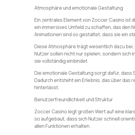
Atmosphäre und emotionale Gestaltung
Ein zentrales Element von Zoccer Casino ist d
ein immersives Umfeld zu schaffen, das den N
Animationen sind so gestaltet, dass sie ein 
Diese Atmosphäre trägt wesentlich dazu bei,
Nutzer sollen nicht nur spielen, sondern sich
sie vollständig einbindet.
Die emotionale Gestaltung sorgt dafür, dass
Dadurch entsteht ein Erlebnis, das über das r
hinterlässt.
Benutzerfreundlichkeit und Struktur
Zoccer Casino legt großen Wert auf eine klare
so aufgebaut, dass sich Nutzer schnell orien
allen Funktionen erhalten.