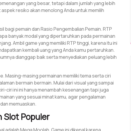
enangan yang besar, tetapi dalam jumlah yang lebih
 aspek resiko akan menolong Anda untuk memilih
hasil bagi pemain dan Rasio Pengembalian Pemain. RTP
rapa banyak modal yang dipertaruhkan pada permainan
ang. Ambil game yang memiliki RTP tinggi, karena itu ini
dapatkan kembali uang yang Anda kamu pertaruhkan.
mumnya dianggap baik serta menyediakan peluang lebih
me. Masing-masing permainan memiliki tema serta ciri
aman bermain bermain. Mulai dari visual yang sampai
iri-ciri ini ini hanya menambah kesenangan tapi juga
rmainan yang sesuai minat kamu, agar pengalaman
n dan memuaskan.
Slot Populer
nal adalah Mega Moolah. Game ini dikenal karena