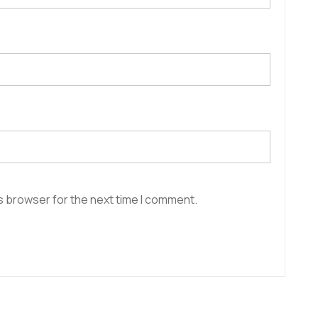
s browser for the next time I comment.