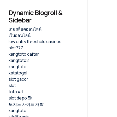
Dynamic Blogroll &
Sidebar
เกมสล็อตออนไลน์
เว็บออนไลน์
low entry threshold casinos
slot777
kangtoto daftar
kangtoto2
kangtoto
katatogel
slot gacor
slot
toto 4d
slot depo 5k
토지노 사이트 개발
kangtoto
klikfifa asia