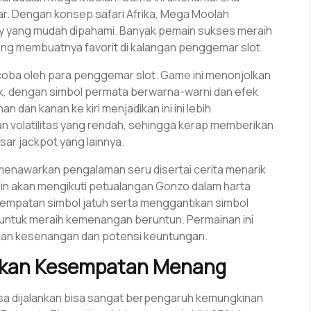
ar. Dengan konsep safari Afrika, Mega Moolah
y yang mudah dipahami. Banyak pemain sukses meraih
ng membuatnya favorit di kalangan penggemar slot.
icoba oleh para penggemar slot. Game ini menonjolkan
, dengan simbol permata berwarna-warni dan efek
 dan kanan ke kiri menjadikan ini ini lebih
n volatilitas yang rendah, sehingga kerap memberikan
r jackpot yang lainnya.
enawarkan pengalaman seru disertai cerita menarik
ain akan mengikuti petualangan Gonzo dalam harta
sempatan simbol jatuh serta menggantikan simbol
ntuk meraih kemenangan beruntun. Permainan ini
kan kesenangan dan potensi keuntungan.
atkan Kesempatan Menang
sa dijalankan bisa sangat berpengaruh kemungkinan