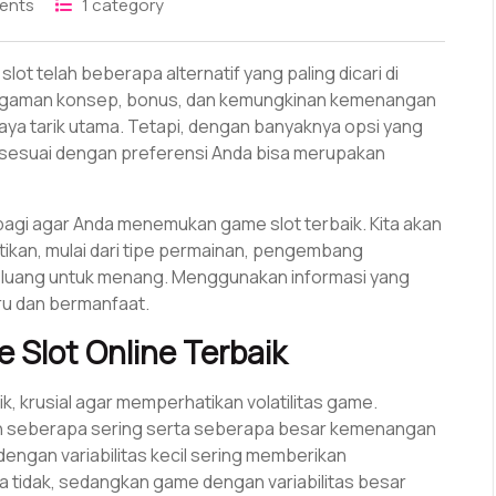
ents
1 category
lot telah beberapa alternatif yang paling dicari di
agaman konsep, bonus, dan kemungkinan kemenangan
daya tarik utama. Tetapi, dengan banyaknya opsi yang
 sesuai dengan preferensi Anda bisa merupakan
bagi agar Anda menemukan game slot terbaik. Kita akan
ikan, mulai dari tipe permainan, pengembang
eluang untuk menang. Menggunakan informasi yang
ru dan bermanfaat.
 Slot Online Terbaik
k, krusial agar memperhatikan volatilitas game.
kan seberapa sering serta seberapa besar kemenangan
engan variabilitas kecil sering memberikan
a tidak, sedangkan game dengan variabilitas besar