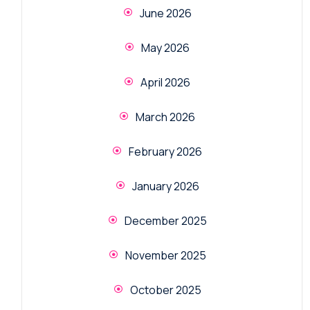
June 2026
May 2026
April 2026
March 2026
February 2026
January 2026
December 2025
November 2025
October 2025