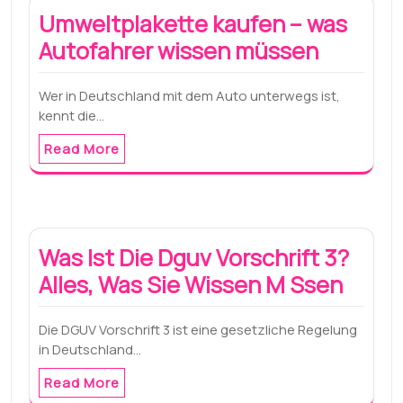
Umweltplakette kaufen – was
Autofahrer wissen müssen
Wer in Deutschland mit dem Auto unterwegs ist,
kennt die…
Read More
Was Ist Die Dguv Vorschrift 3?
Alles, Was Sie Wissen M Ssen
Die DGUV Vorschrift 3 ist eine gesetzliche Regelung
in Deutschland…
Read More