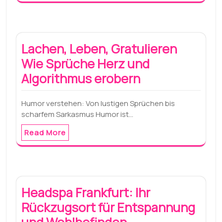
Lachen, Leben, Gratulieren
Wie Sprüche Herz und
Algorithmus erobern
Humor verstehen: Von lustigen Sprüchen bis
scharfem Sarkasmus Humor ist…
Read More
Headspa Frankfurt: Ihr
Rückzugsort für Entspannung