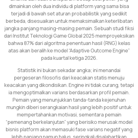
dimainkan oleh dua individu di platform yang sama bisa
terjadi di bawah set aturan probabilistik yang sedikit
berbeda, disesuaikan untuk memaksimalkan keterlibatan
jangka panjang masing-masing pemain. Sebuah studi fiksi
dari Institut Teknologi Game Global 2025 memproyeksikan
bahwa 87% dari algoritma penentuan hasil (RNG) kelas
atas akan beralih ke model “Adaptive Outcome Engine”
pada kuartal ketiga 2026.
Statistik ini bukan sekadar angka; ini menandai
pergeseran filosofis dari keacakan statis menuju
keacakan yang dikondisikan. Engine ini tidak curang, tetapi
ia mengoptimalkan varians berdasarkan profil pemain.
Pemain yang menunjukkan tanda-tanda kejenuhan
mungkin diberi serangkaian hasil yang lebih positif untuk
mempertahankan motivasi, sementara pemain
“pemenang berkelanjutan” yang berisiko merusak model
bisnis platform akan memasuki fase varians negatif yang
lebih panjang namun halus, seringkali disalahartikan