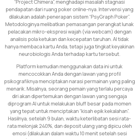
“Project Chimera”, menghadapi masalah stagnasi
pendapatan dari ruang poker online-nya. Intervensi yang
dilakukan adalah penerapan sistem “PsyGraph Poker”.
Metodologinya melibatkan pemasangan perangkat lunak
pelacakan mikro-ekspresi wajah (via webcam) dengan
analisis pola ketukan dan kecepatan taruhan. AI tidak
hanya membaca kartu Anda, tetapi juga tingkat keyakinan
neurobiologis Anda terhadap kartu tersebut.
Platform kemudian menggunakan data ini untuk
mencocokkan Anda dengan lawan yang profil
psikografiknya menciptakan narasi permainan yang paling
menarik. Misalnya, seorang pemain yang terlalu percaya
diri akan dipertemukan dengan lawan yang sengaja
diprogram AI untuk melakukan bluff besar pada momen
yang tepat untuk menciptakan “kisah epik kekalahan”.
Hasilnya, setelah 9 bulan, waktu keterlibatan sesi rata-
rata melonjak 240%, dan deposit ulang yang dipicu oleh
emosi (dilakukan dalam waktu 10 menit setelah sesi