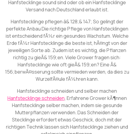
Hanfstecklinge sound sind oder ob ein Hanfstecklinge
Versand nach Deutschland erlaubt ist.
Hanfstecklinge pflegen â& 128;& 147; So gelingt der
perfekte Anbau Die richtige Pflege von Hanfstecklingen
ist entscheidend fÃ¼r ein gesundes Wachstum. Welche
Erde fÃ¼r Hanfstecklinge die beste ist, hÃ¤ngt von der
jeweiligen Sorte ab. Zudem ist es wichtig, die Pflanzen
richtig zu gieÃ& 159;en. Viele Grower fragen sich:
Hanfstecklinge wie oft gieÃ& 159;en? Eine Ã&
156;berwÃ¤sserung sollte vermieden werden, da dies zu
WurzelfÃ¤ule fÃ¼hren kann.
Hanfstecklinge schneiden und selber machen
Hanfstecklinge schneiden
, Erfahrene Grower kÃ¶nnen
Hanfstecklinge selber machen, indem sie gesunde
Mutterpflanzen verwenden. Das Schneiden der
Stecklinge erfordert etwas Geschick, doch mit der
richtigen Technik lassen sich Hanfstecklinge ziehen und
erfolgreich einpflanzen.