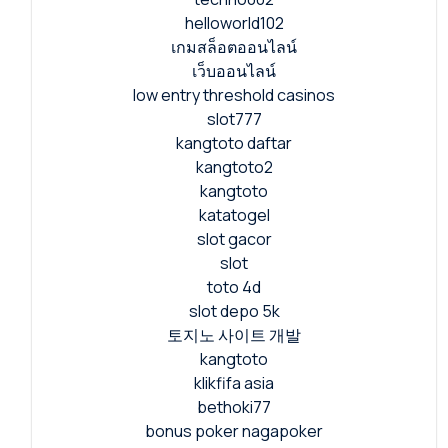
helloworld102
เกมสล็อตออนไลน์
เว็บออนไลน์
low entry threshold casinos
slot777
kangtoto daftar
kangtoto2
kangtoto
katatogel
slot gacor
slot
toto 4d
slot depo 5k
토지노 사이트 개발
kangtoto
klikfifa asia
bethoki77
bonus poker nagapoker