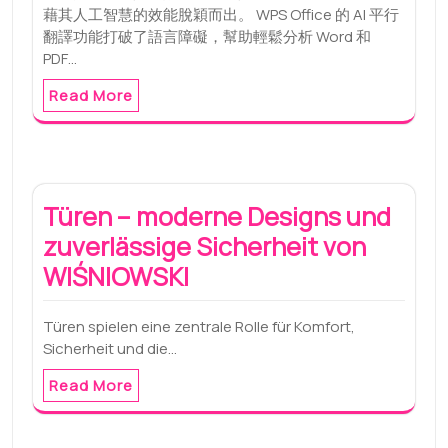
藉其人工智慧的效能脫穎而出。 WPS Office 的 AI 平行
翻譯功能打破了語言障礙，幫助輕鬆分析 Word 和
PDF…
Read More
Türen – moderne Designs und
zuverlässige Sicherheit von
WIŚNIOWSKI
Türen spielen eine zentrale Rolle für Komfort,
Sicherheit und die…
Read More