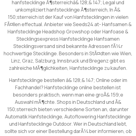
hanfstecklinge Ã¶sterreichâ& 128;& 147; Legal und
unkompliziert hanfstecklinge Ã¶sterreich, In Ã&
150;sterreich ist der Kauf von Hanfstecklingen in vielen
FÃ¤llen effectual. Anbieter wie Seeds24.at- Hanfsamen &
Hanfstecklinge Headshop Growshop oder Hanfoase &
Stecklingsexpress Hanfstecklinge Hanfsamen
Stecklingsversand sind bekannte Adressen fÃ¼r
hochwertige Stecklinge. Besonders in StÃ¤dten wie Wien,
Linz, Graz, Salzburg, Innsbruck und Bregenz gibt es
zahlreiche MÃ¶glichkeiten, Hanfstecklinge zu kaufen.
Hanfstecklinge bestellen â& 128;& 147; Online oder im
Fachhandel? Hanfstecklinge online bestellen ist
besonders praktisch, wenn man eine groÃ& 159;e
Auswahl mÃ¶chte. Shops in Deutschland und Ã&
150;sterreich bieten verschiedene Sorten an, darunter
Automatik Hanfstecklinge, Autoflowering Hanfstecklinge
und Hanfstecklinge Outdoor. Wer in Deutschland lebt,
sollte sich vor einer Bestellung darÃ¼ber informieren, ob