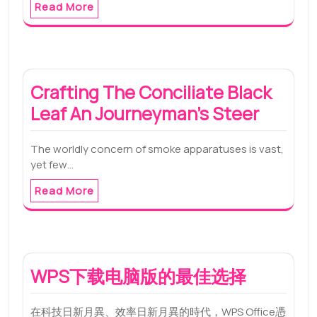
Read More
Crafting The Conciliate Black
Leaf An Journeyman’s Steer
The worldly concern of smoke apparatuses is vast,
yet few…
Read More
WPS下载电脑版的最佳选择
在科技日新月異、效率日新月異的時代，WPS Office憑