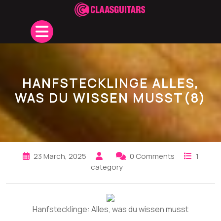
Skip
to
Open
content
Button
HANFSTECKLINGE ALLES,
WAS DU WISSEN MUSST(8)
23 March, 2025
0 Comments
1
category
Hanfstecklinge: Alles, was du wissen musst