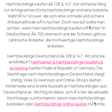
Hanfstecklinge kaufen â& 128;& 147; Der einfache Weg
zur erfolgreichen Ernte Hanfstecklinge sind eine beliebte
Wahl fÃ¼r Grower, die sich eine schnelle und sichere
Anbaumethode wÃ¼nschen. Doch worauf sollte man
achten, wenn man Hanfstecklinge kaufen mÃ¶chte? In
Deutschland, Ã& 150;sterreich und der Schweiz gibt es
zahlreiche Anbieter, die hochwertige Hanfstecklinge
anbieten.
Hanfstecklinge Deutschland â& 128;& 147; Wo sind sie
erhÃ¤ltlich?
hanfsamen & hanfstecklinge headshop
growshop
kaufen Federal Republic of Germany, Die
Nachfrage nach Hanfstecklinge in Deutschland steigt
stetig. Viele Growshops und Online-Shops bieten
mittlerweile eine breite Auswahl an Hanfstecklingen aus
Deutschland an. Wichtig ist dabei, sich Ã¼ber die aktuelle
Rechtslage zu informieren, bevor man Hanfstecklinge
bestellen oder
Hanfstecklinge online kaufen
mÃ¶chte.