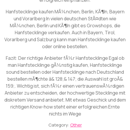
Hanfstecklinge kaufen MÃ¼nchen, Berlin, KÃ¶ln, Bayern
und Vorarlberg In vielen deutschen StÃ¤dten wie
MÃ¼nchen, Berlin und KÃ¶ln gibt es Growshops, die
Hanfstecklinge verkaufen. Auch in Bayern, Tirol,
Vorarlberg und Salzburg kann man Hanfstecklinge kaufen
oder online bestellen.
Fazit: Der richtige Anbieter fÃ¼r Hanfstecklinge Egal ob
man Hanfstecklinge gÃ¼nstig kaufen, Hanfstecklinge
sound bestellen oder Hanfstecklinge nach Deutschland
bestellen mÃ¶chte â& 128;& 147; die Auswahl ist groÃ&
159;. Wichtig ist, sich fÃ¼r einen vertrauenswÃ¼rdigen
Anbieter zu entscheiden, der hochwertige Stecklinge mit
diskretem Versand anbietet. Mit etwas Geschick und dem
richtigen Know-how steht einer erfolgreichen Ernte
nichts im Wege
Category:
Other