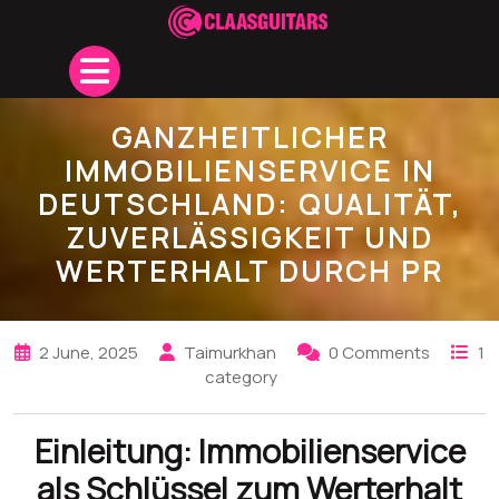
Skip
to
Open
content
Button
GANZHEITLICHER
IMMOBILIENSERVICE IN
DEUTSCHLAND: QUALITÄT,
ZUVERLÄSSIGKEIT UND
WERTERHALT DURCH PR
2 June, 2025
Taimurkhan
0 Comments
1
category
Einleitung: Immobilienservice
als Schlüssel zum Werterhalt