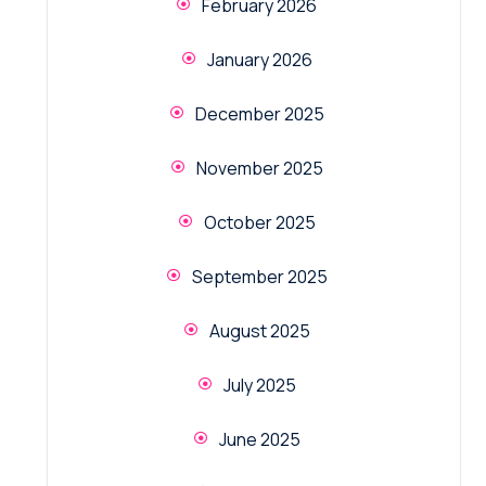
February 2026
January 2026
December 2025
November 2025
October 2025
September 2025
August 2025
July 2025
June 2025