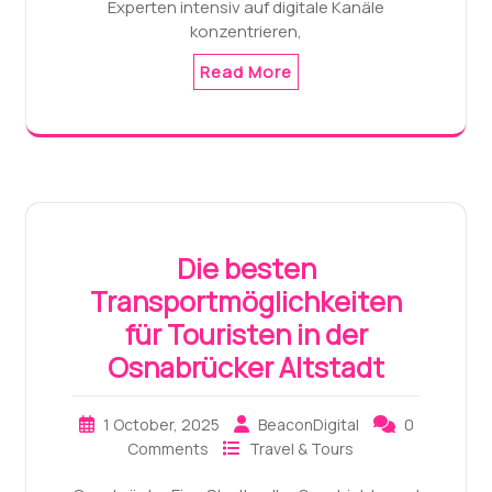
Experten intensiv auf digitale Kanäle
konzentrieren,
Read More
Die besten
Transportmöglichkeiten
für Touristen in der
Osnabrücker Altstadt
1 October, 2025
BeaconDigital
0
Comments
Travel & Tours