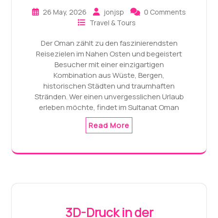
26 May, 2026
jonjsp
0 Comments
Travel & Tours
Der Oman zählt zu den faszinierendsten
Reisezielen im Nahen Osten und begeistert
Besucher mit einer einzigartigen
Kombination aus Wüste, Bergen,
historischen Städten und traumhaften
Stränden. Wer einen unvergesslichen Urlaub
erleben möchte, findet im Sultanat Oman
Read More
3D-Druck in der