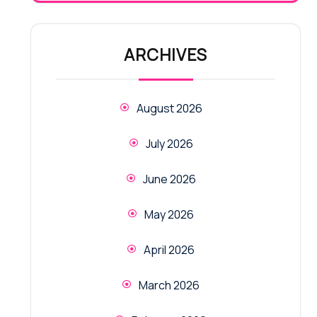
ARCHIVES
August 2026
July 2026
June 2026
May 2026
April 2026
March 2026