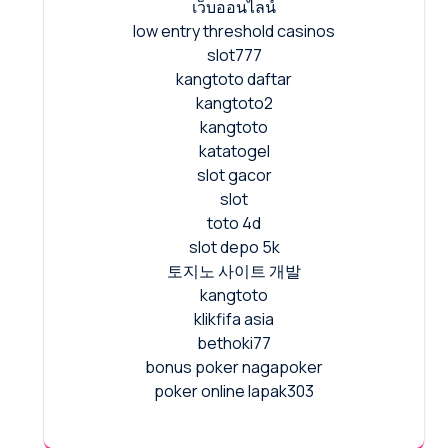
เว็บออนไลน์
low entry threshold casinos
slot777
kangtoto daftar
kangtoto2
kangtoto
katatogel
slot gacor
slot
toto 4d
slot depo 5k
토지노 사이트 개발
kangtoto
klikfifa asia
bethoki77
bonus poker nagapoker
poker online lapak303