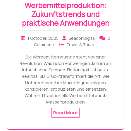
Werbemittelproduktion:
Zukunftstrends und
praktische Anwendungen
1 October, 2025
BeaconDigital
0
Comments
Travel & Tours
Die Werbemittelindustrie steht vor einer
Revolution. Was noch vor wenigen Jahren als
futuristische Science-Fiction galt, ist heute
Realität: 3D-Druck transformiert die Art, wie
Unternehmen ihre Marketingmaterialien
konzipieren, produzieren und einsetzen.
Während traditionelle Werbemittel durch
Massenproduktion
Read More