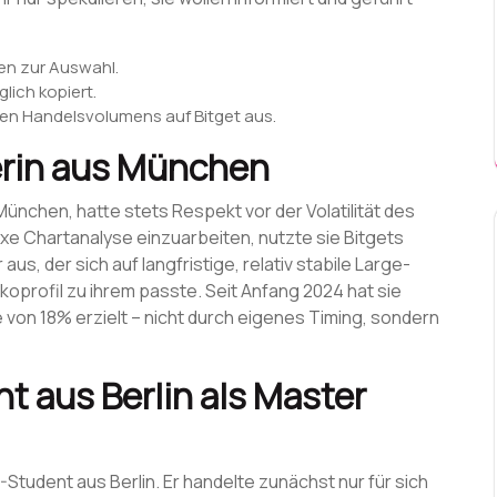
en zur Auswahl.
lich kopiert.
n Handelsvolumens auf Bitget aus.
nerin aus München
München, hatte stets Respekt vor der Volatilität des
exe Chartanalyse einzuarbeiten, nutzte sie Bitgets
us, der sich auf langfristige, relativ stabile Large-
koprofil zu ihrem passte. Seit Anfang 2024 hat sie
 von 18% erzielt – nicht durch eigenes Timing, sondern
nt aus Berlin als Master
L-Student aus Berlin. Er handelte zunächst nur für sich