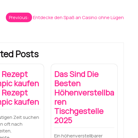
Previous:
Entdecke den Spaß an Casino ohne Lügen
ted Posts
 Rezept
Das Sind Die
pic kaufen
Besten
 Rezept
Höhenverstellba
pic kaufen
ren
Tischgestelle
utigen Zeit suchen
2025
n oft nach
eiten,
Ein höhenverstellbarer
ente…