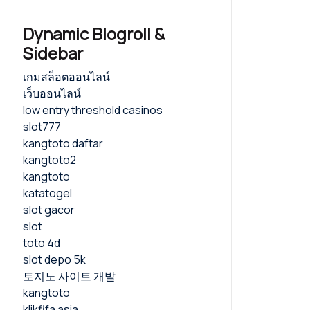
Dynamic Blogroll &
Sidebar
เกมสล็อตออนไลน์
เว็บออนไลน์
low entry threshold casinos
slot777
kangtoto daftar
kangtoto2
kangtoto
katatogel
slot gacor
slot
toto 4d
slot depo 5k
토지노 사이트 개발
kangtoto
klikfifa asia