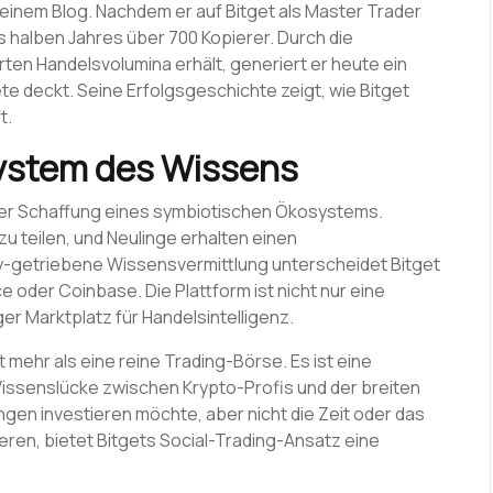
 einem Blog. Nachdem er auf Bitget als Master Trader
s halben Jahres über 700 Kopierer. Durch die
en Handelsvolumina erhält, generiert er heute ein
e deckt. Seine Erfolgsgeschichte zeigt, wie Bitget
t.
system des Wissens
ieser Schaffung eines symbiotischen Ökosystems.
u teilen, und Neulinge erhalten einen
y-getriebene Wissensvermittlung unterscheidet Bitget
oder Coinbase. Die Plattform ist nicht nur eine
er Marktplatz für Handelsintelligenz.
mehr als eine reine Trading-Börse. Es ist eine
Wissenslücke zwischen Krypto-Profis und der breiten
ngen investieren möchte, aber nicht die Zeit oder das
ren, bietet Bitgets Social-Trading-Ansatz eine