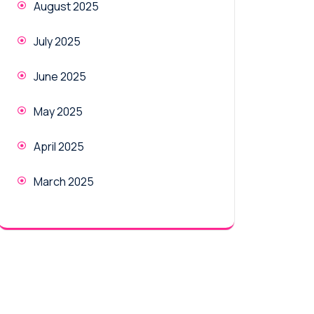
August 2025
July 2025
June 2025
May 2025
April 2025
March 2025