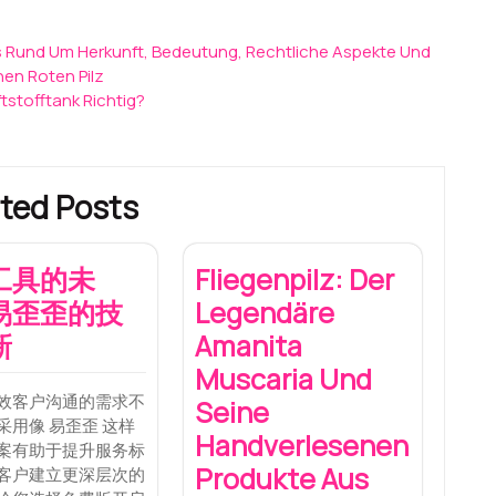
s Rund Um Herkunft, Bedeutung, Rechtliche Aspekte Und
en Roten Pilz
tstofftank Richtig?
ted Posts
工具的未
Fliegenpilz: Der
易歪歪的技
Legendäre
新
Amanita
Muscaria Und
效客户沟通的需求不
Seine
采用像 易歪歪 这样
Handverlesenen
案有助于提升服务标
Produkte Aus
客户建立更深层次的