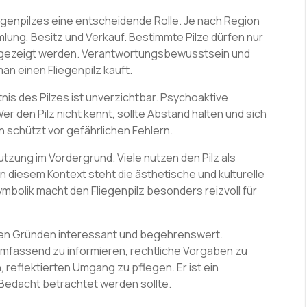
egenpilzes eine entscheidende Rolle. Je nach Region
lung, Besitz und Verkauf. Bestimmte Pilze dürfen nur
gezeigt werden. Verantwortungsbewusstsein und
an einen Fliegenpilz kauft.
nis des Pilzes ist unverzichtbar. Psychoaktive
er den Pilz nicht kennt, sollte Abstand halten und sich
 schützt vor gefährlichen Fehlern.
tzung im Vordergrund. Viele nutzen den Pilz als
n diesem Kontext steht die ästhetische und kulturelle
mbolik macht den Fliegenpilz besonders reizvoll für
len Gründen interessant und begehrenswert.
umfassend zu informieren, rechtliche Vorgaben zu
reflektierten Umgang zu pflegen. Er ist ein
t Bedacht betrachtet werden sollte.