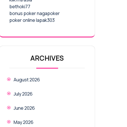
bethoki77
bonus poker nagapoker
poker online lapak303
ARCHIVES
August 2026
July 2026
June 2026
May 2026