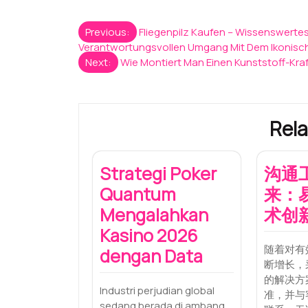
Post
Previous:
Fliegenpilz Kaufen – Wissenswerte
Verantwortungsvollen Umgang Mit Dem Ikonisch
navigation
Next:
Wie Montiert Man Einen Kunststoff-Kraf
Rela
Strategi Poker
沟通
Quantum
来：
Mengalahkan
术创
Kasino 2026
随着对有
dengan Data
断增长，
的解决方
Industri perjudian global
准，并与
sedang berada di ambang