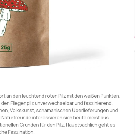
ort an den leuchtend roten Pilz mit den weißen Punkten.
 den Fliegenpilz unverwechselbar und faszinierend.
ärchen, Volkskunst, schamanischen Überlieferungen und
Naturfreunde interessieren sich heute meist aus
tionellen Gründen für den Pilz. Hauptsächlich geht es
che Faszination.