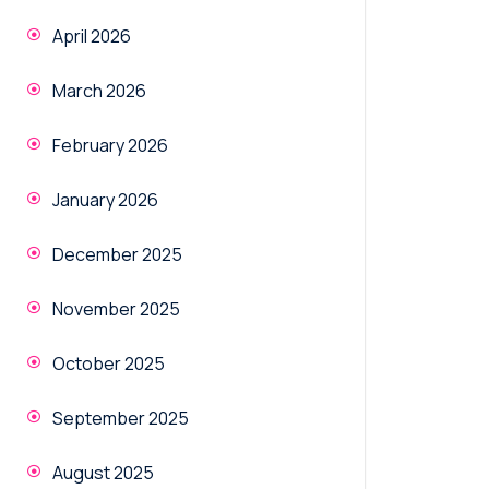
April 2026
March 2026
February 2026
January 2026
December 2025
November 2025
October 2025
September 2025
August 2025