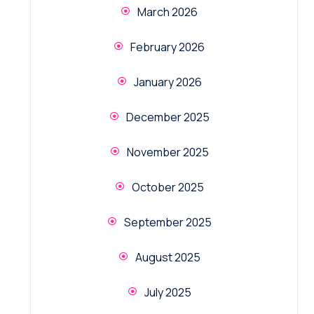
March 2026
February 2026
January 2026
December 2025
November 2025
October 2025
September 2025
August 2025
July 2025