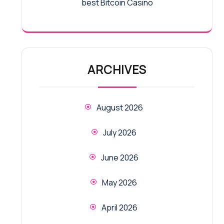
best Bitcoin Casino
ARCHIVES
August 2026
July 2026
June 2026
May 2026
April 2026