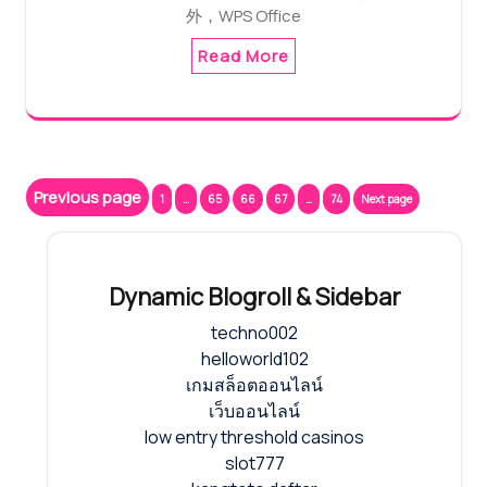
外，WPS Office
Read More
Posts
Previous page
Page
Page
Page
Page
Page
1
…
65
66
67
…
74
Next page
pagination
Dynamic Blogroll & Sidebar
techno002
helloworld102
เกมสล็อตออนไลน์
เว็บออนไลน์
low entry threshold casinos
slot777