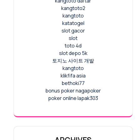
kangtoto daftar
kangtoto2
kangtoto
katatogel
slot gacor
slot
toto 4d
slot depo 5k
토지노 사이트 개발
kangtoto
klikfifa asia
bethoki77
bonus poker nagapoker
poker online lapak303
ARCHIVES