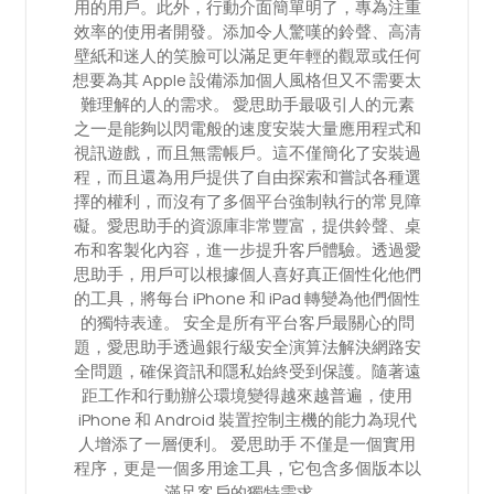
用的用戶。此外，行動介面簡單明了，專為注重
效率的使用者開發。添加令人驚嘆的鈴聲、高清
壁紙和迷人的笑臉可以滿足更年輕的觀眾或任何
想要為其 Apple 設備添加個人風格但又不需要太
難理解的人的需求。 愛思助手最吸引人的元素
之一是能夠以閃電般的速度安裝大量應用程式和
視訊遊戲，而且無需帳戶。這不僅簡化了安裝過
程，而且還為用戶提供了自由探索和嘗試各種選
擇的權利，而沒有了多個平台強制執行的常見障
礙。愛思助手的資源庫非常豐富，提供鈴聲、桌
布和客製化內容，進一步提升客戶體驗。透過愛
思助手，用戶可以根據個人喜好真正個性化他們
的工具，將每台 iPhone 和 iPad 轉變為他們個性
的獨特表達。 安全是所有平台客戶最關心的問
題，愛思助手透過銀行級安全演算法解決網路安
全問題，確保資訊和隱私始終受到保護。隨著遠
距工作和行動辦公環境變得越來越普遍，使用
iPhone 和 Android 裝置控制主機的能力為現代
人增添了一層便利。 爱思助手 不僅是一個實用
程序，更是一個多用途工具，它包含多個版本以
滿足客戶的獨特需求。