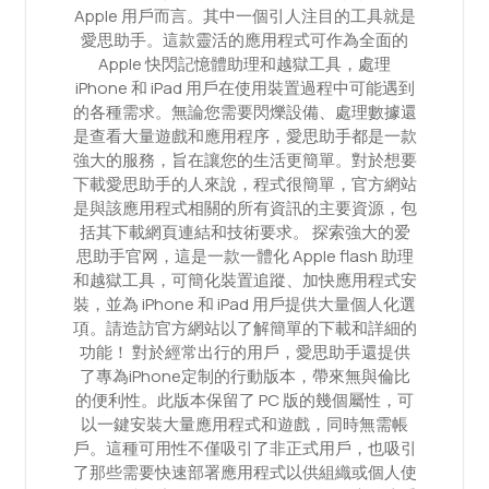
Apple 用戶而言。其中一個引人注目的工具就是
愛思助手。這款靈活的應用程式可作為全面的
Apple 快閃記憶體助理和越獄工具，處理
iPhone 和 iPad 用戶在使用裝置過程中可能遇到
的各種需求。無論您需要閃爍設備、處理數據還
是查看大量遊戲和應用程序，愛思助手都是一款
強大的服務，旨在讓您的生活更簡單。對於想要
下載愛思助手的人來說，程式很簡單，官方網站
是與該應用程式相關的所有資訊的主要資源，包
括其下載網頁連結和技術要求。 探索強大的爱
思助手官网，這是一款一體化 Apple flash 助理
和越獄工具，可簡化裝置追蹤、加快應用程式安
裝，並為 iPhone 和 iPad 用戶提供大量個人化選
項。請造訪官方網站以了解簡單的下載和詳細的
功能！ 對於經常出行的用戶，愛思助手還提供
了專為iPhone定制的行動版本，帶來無與倫比
的便利性。此版本保留了 PC 版的幾個屬性，可
以一鍵安裝大量應用程式和遊戲，同時無需帳
戶。這種可用性不僅吸引了非正式用戶，也吸引
了那些需要快速部署應用程式以供組織或個人使