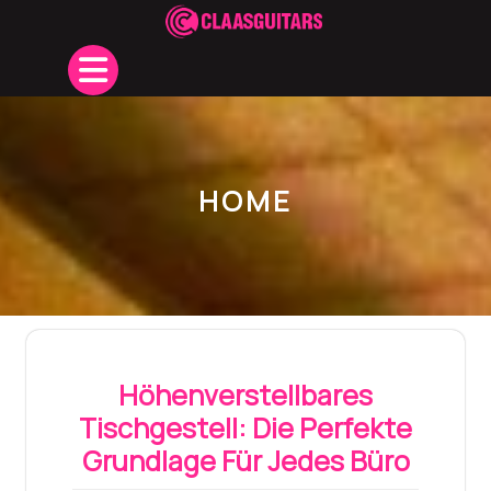
Skip
to
Open
content
Button
HOME
Höhenverstellbares
Tischgestell: Die Perfekte
Grundlage Für Jedes Büro